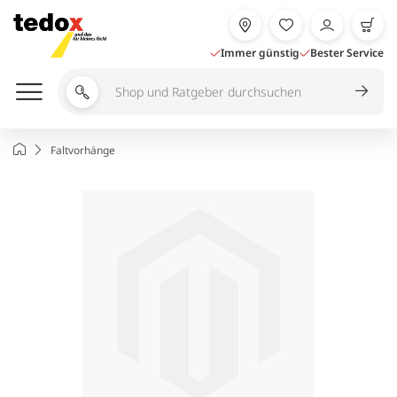
Zum
Inhalt
springen
Immer günstig
Bester Service
Shop
und
Ratgeber
Startseite
Faltvorhänge
durchsuchen