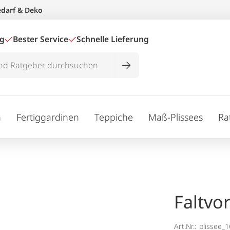
edarf & Deko
ig
Bester Service
Schnelle Lieferung
n
Fertiggardinen
Teppiche
Maß-Plissees
Ra
Faltvo
Art.Nr.:
plissee_