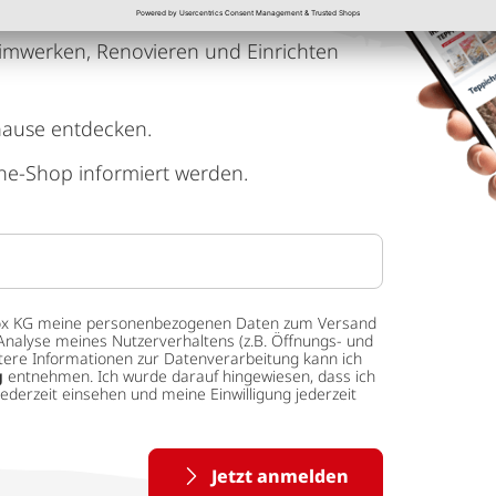
imwerken, Renovieren und Einrichten
hause entdecken.
ne-Shop informiert werden.
 tedox KG meine personenbezogenen Daten zum Versand
Analyse meines Nutzerverhaltens (z.B. Öffnungs- und
eitere Informationen zur Datenverarbeitung kann ich
g
entnehmen. Ich wurde darauf hingewiesen, dass ich
ederzeit einsehen und meine Einwilligung jederzeit
Jetzt anmelden