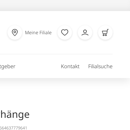
Meine Filiale
tgeber
Kontakt
Filialsuche
rhänge
1664637779641