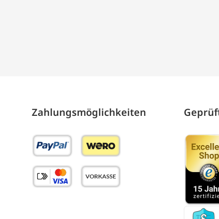
Zahlungs­möglich­keiten
Geprüft