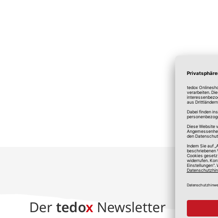
*A
Der
tedo
x
Newsletter