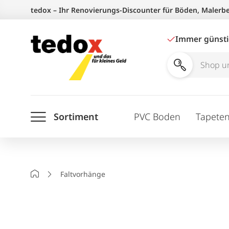
Zum
tedox – Ihr Renovierungs-Discounter für Böden, Malerb
Inhalt
springen
Immer günst
Shop
und
Ratgeber
Sortiment
PVC Boden
Tapete
durchsuchen
Startseite
Faltvorhänge