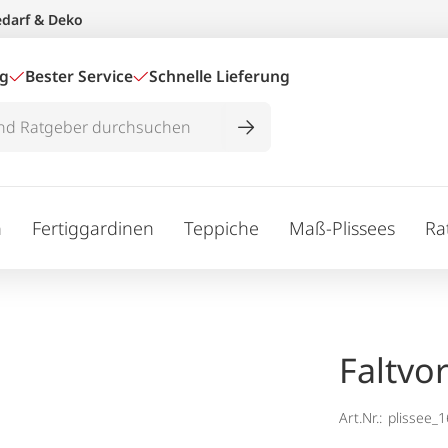
edarf & Deko
ig
Bester Service
Schnelle Lieferung
n
Fertiggardinen
Teppiche
Maß-Plissees
Ra
Faltvo
Art.Nr.:
plissee_