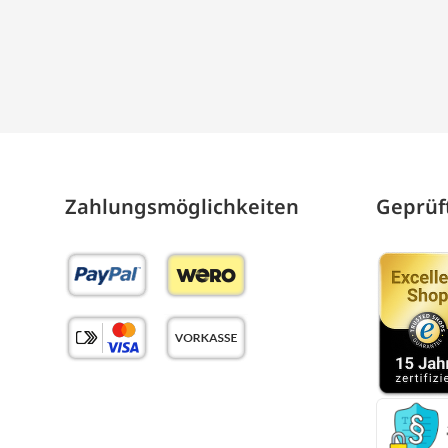
Zahlungs­möglich­keiten
Geprüft