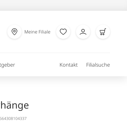
Meine Filiale
tgeber
Kontakt
Filialsuche
rhänge
1664308104337