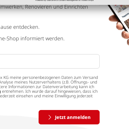
imwerken, Renovieren und Einrichten
hause entdecken.
ne-Shop informiert werden.
 tedox KG meine personenbezogenen Daten zum Versand
Analyse meines Nutzerverhaltens (z.B. Öffnungs- und
eitere Informationen zur Datenverarbeitung kann ich
g
entnehmen. Ich wurde darauf hingewiesen, dass ich
ederzeit einsehen und meine Einwilligung jederzeit
Jetzt anmelden