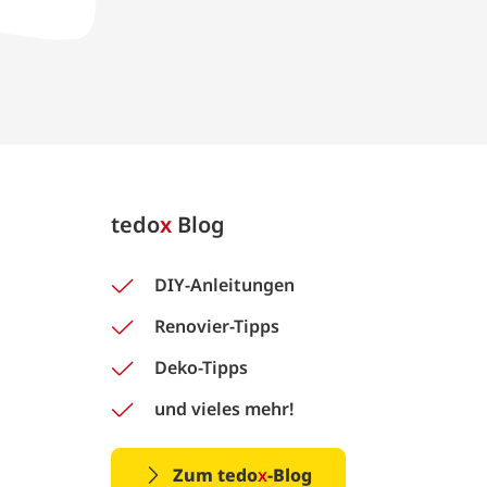
tedo
x
Blog
DIY-Anleitungen
Renovier-Tipps
Deko-Tipps
und vieles mehr!
Zum tedo
x
-Blog