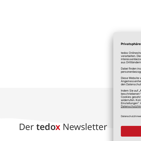
*A
Der
tedo
x
Newsletter