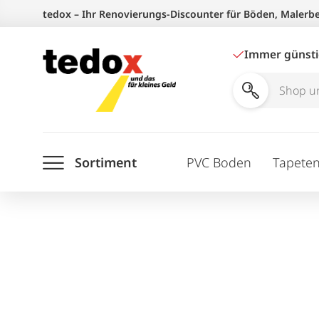
Zum
tedox – Ihr Renovierungs-Discounter für Böden, Malerb
Inhalt
springen
Immer günst
Shop
und
Ratgeber
Sortiment
PVC Boden
Tapete
durchsuchen