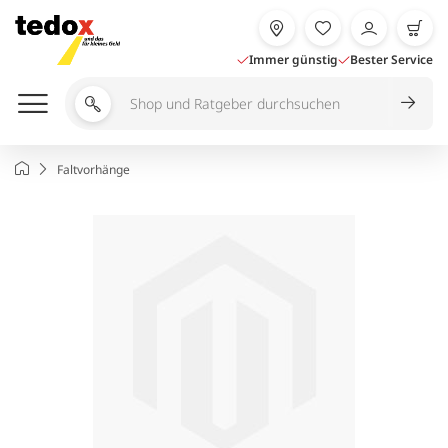
Zum
Inhalt
springen
Immer günstig
Bester Service
Shop
und
Ratgeber
Startseite
Faltvorhänge
durchsuchen