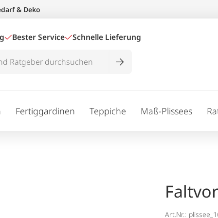
edarf & Deko
ig
Bester Service
Schnelle Lieferung
n
Fertiggardinen
Teppiche
Maß-Plissees
Ra
Faltvo
Art.Nr.:
plissee_