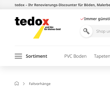
Zum
tedox – Ihr Renovierungs-Discounter für Böden, Malerb
Inhalt
springen
Immer günst
Shop
und
Ratgeber
Sortiment
PVC Boden
Tapete
durchsuchen
Startseite
Faltvorhänge