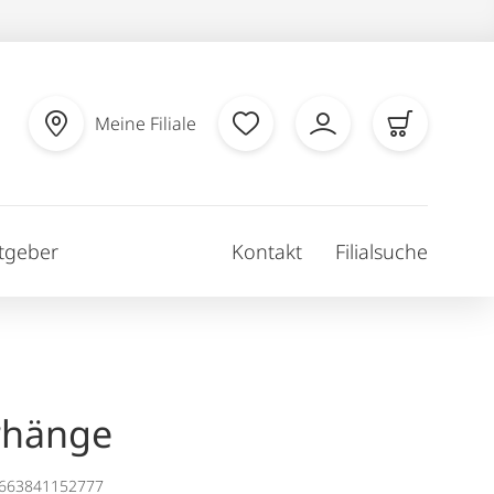
Meine Filiale
tgeber
Kontakt
Filialsuche
rhänge
1663841152777