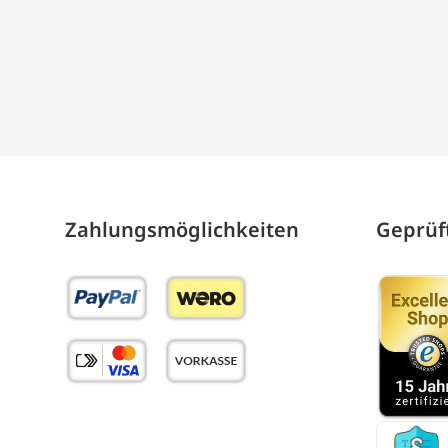
Zahlungs­möglich­keiten
Geprüft