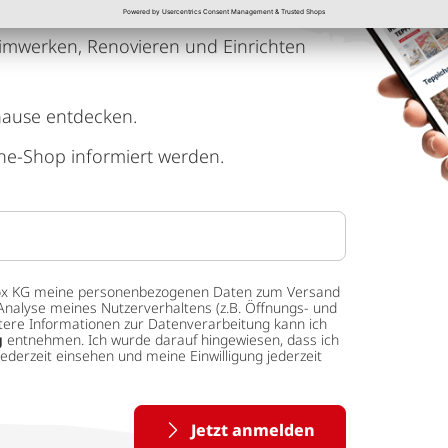
imwerken, Renovieren und Einrichten
hause entdecken.
ne-Shop informiert werden.
 tedox KG meine personenbezogenen Daten zum Versand
Analyse meines Nutzerverhaltens (z.B. Öffnungs- und
eitere Informationen zur Datenverarbeitung kann ich
g
entnehmen. Ich wurde darauf hingewiesen, dass ich
ederzeit einsehen und meine Einwilligung jederzeit
Jetzt anmelden