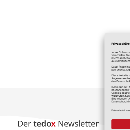
*A
Der
tedo
x
Newsletter