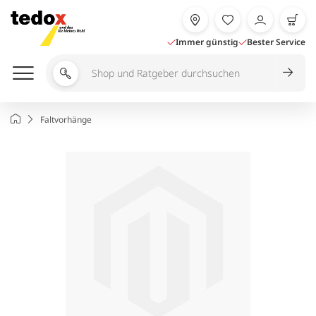
Zum
Inhalt
springen
Immer günstig
Bester Service
Shop
und
Ratgeber
Startseite
Faltvorhänge
durchsuchen