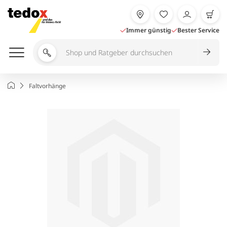
Zum
Inhalt
springen
Immer günstig
Bester Service
Shop
und
Ratgeber
Startseite
Faltvorhänge
durchsuchen