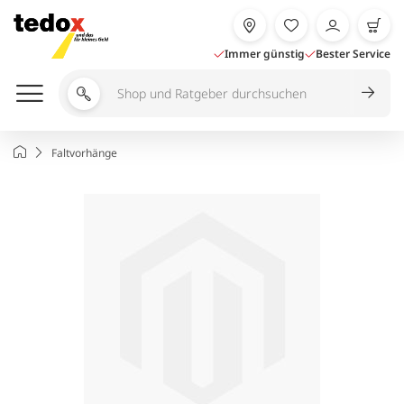
Zum
Inhalt
springen
Immer günstig
Bester Service
Shop
und
Ratgeber
Startseite
Faltvorhänge
durchsuchen