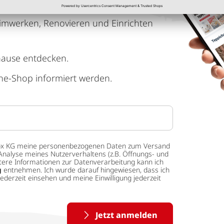
imwerken, Renovieren und Einrichten
hause entdecken.
ne-Shop informiert werden.
 tedox KG meine personenbezogenen Daten zum Versand
Analyse meines Nutzerverhaltens (z.B. Öffnungs- und
eitere Informationen zur Datenverarbeitung kann ich
g
entnehmen. Ich wurde darauf hingewiesen, dass ich
ederzeit einsehen und meine Einwilligung jederzeit
Jetzt anmelden