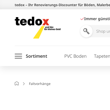
Zum
tedox – Ihr Renovierungs-Discounter für Böden, Malerb
Inhalt
springen
Immer günst
Shop
und
Ratgeber
Sortiment
PVC Boden
Tapete
durchsuchen
Startseite
Faltvorhänge