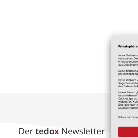
*A
Der
tedo
x
Newsletter