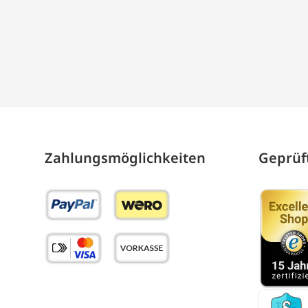
Zahlungs­möglich­keiten
Geprüft