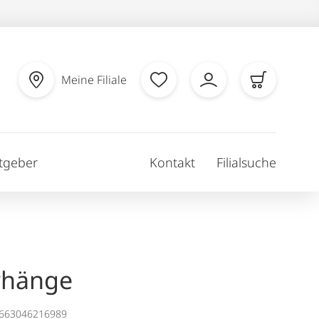
Meine Filiale
tgeber
Kontakt
Filialsuche
rhänge
1663046216989