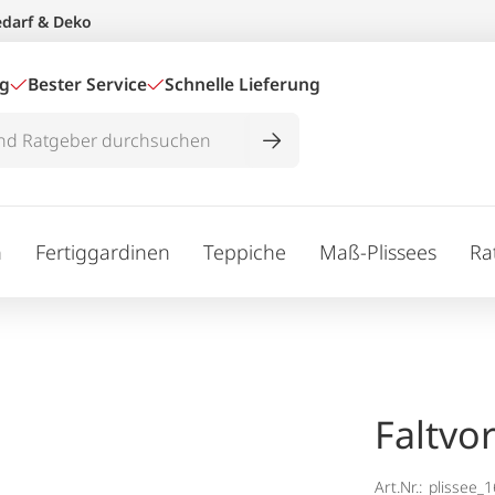
edarf & Deko
ig
Bester Service
Schnelle Lieferung
n
Fertiggardinen
Teppiche
Maß-Plissees
Ra
Faltvo
Art.Nr.:
plissee_