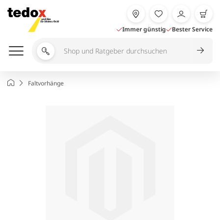
Zum
Inhalt
springen
Immer günstig
Bester Service
Shop
und
Ratgeber
Startseite
Faltvorhänge
durchsuchen