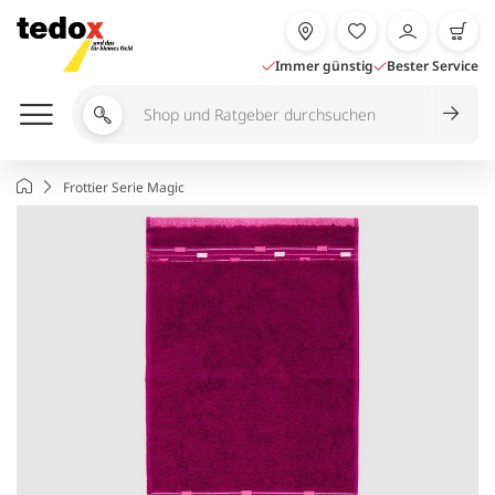
Zum
Inhalt
springen
Immer günstig
Bester Service
Shop
und
Ratgeber
Startseite
Frottier Serie Magic
durchsuchen