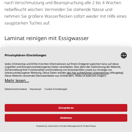
nach Verschmutzung und Beanspruchung alle 2 bis 4 Wochen
nebelfeucht wischen. Vermeiden Sie stehende Nässe und
nehmen Sie größere Wasserflecken sofort wieder mit Hilfe eines
saugstarken Tuches auf.
Laminat reinigen mit Essigwasser
Oft reicht bei der Reinigung einfaches Wasser. Für einen
besonders glänzenden und streifenfreien Boden fügen Sie etwas
Essig mit viel Wasser in einen Eimer. Geben Sie ein paar Tropfen
Spülmittel hinzu und wischen Sie damit den Boden. Dadurch wird
er wieder strahlen.
Laminatreiniger
Sie benötigen meist keine Reinigungsmittel, da Haushaltsmittel
reichen, um den Boden zu reinigen. Falls Sie doch welche
benutzen, dann nur in geringen Mengen, sonst könnten
Putzstreifen entstehen. Nehmen Sie zum Beispiel speziellen
Laminatreiniger zur Hand. Er enthält Pflegemittel, welche die