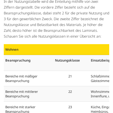
In der Nutzungstabelle wird die Einteilung mithilfe von zwei
Ziffern dargestellt. Die vordere Ziffer bezieht sich auf die
Beanspruchungsklasse, dabei steht 2 für die private Nutzung und
3 für den gewerblichen Zweck. Die zweite Ziffer bezeichnet die
Nutzungsklasse und Belastbarkeit des Materials. Je höher die
Zahl, desto höher ist die Beanspruchbarkeit des Laminats.
Schauen Sie sich alle Nutzungsklassen in einer Übersicht an:
Wohnen
Beanspruchung
Nutzungsklasse
Einsatzbeispi
Bereiche mit mäßiger
21
Schlafzimmer,
Beanspruchung
Gästezimmer, 
Bereiche mit mittlerer
22
Wohnzimmer, 
Beanspruchung
Innenflure, us
Bereiche mit starker
23
Küche, Eingang
Beanspruchung
Heimbüros, us