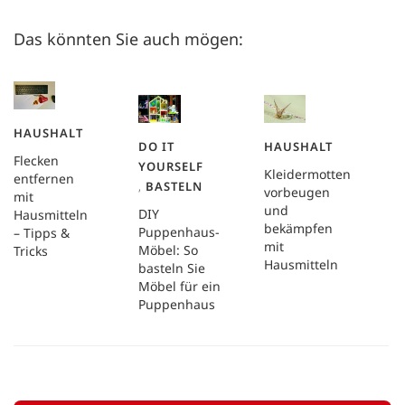
Das könnten Sie auch mögen:
HAUSHALT
DO IT
HAUSHALT
Flecken
YOURSELF
Kleidermotten
entfernen
,
BASTELN
vorbeugen
mit
und
DIY
Hausmitteln
bekämpfen
Puppenhaus-
– Tipps &
mit
Möbel: So
Tricks
Hausmitteln
basteln Sie
Möbel für ein
Puppenhaus