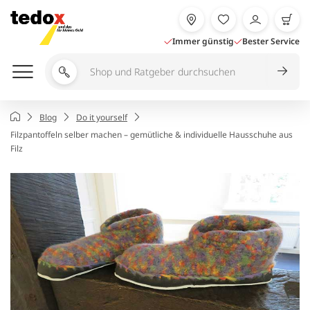
Zum
Inhalt
springen
Immer günstig
Bester Service
Shop
und
Ratgeber
Startseite
Blog
Do it yourself
durchsuchen
Filzpantoffeln selber machen – gemütliche & individuelle Hausschuhe aus
Filz